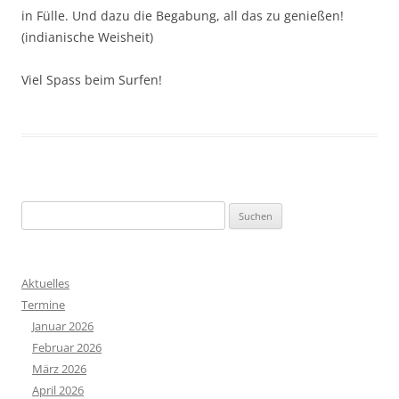
in Fülle. Und dazu die Begabung, all das zu genießen!
(indianische Weisheit)
Viel Spass beim Surfen!
S
u
c
h
Aktuelles
e
Termine
n
Januar 2026
n
Februar 2026
a
März 2026
c
April 2026