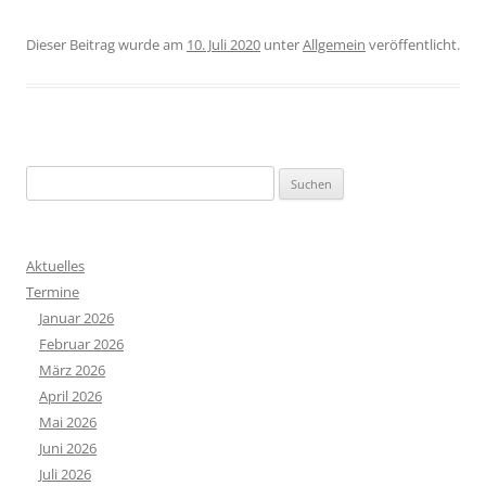
Dieser Beitrag wurde am
10. Juli 2020
unter
Allgemein
veröffentlicht.
S
u
c
h
Aktuelles
e
Termine
n
Januar 2026
n
Februar 2026
a
März 2026
c
April 2026
h
Mai 2026
:
Juni 2026
Juli 2026