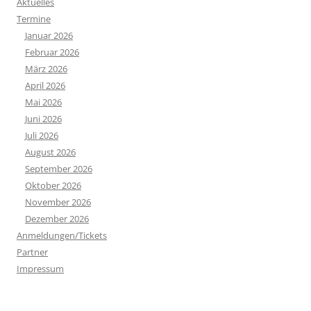
Aktuelles
e
Termine
n
Januar 2026
n
Februar 2026
a
März 2026
c
April 2026
h
Mai 2026
:
Juni 2026
Juli 2026
August 2026
September 2026
Oktober 2026
November 2026
Dezember 2026
Anmeldungen/Tickets
Partner
Impressum