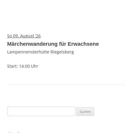
So 09. August ’26
Märchenwanderung für Erwachsene
Lampennensterhütte Riegelsberg
Start: 14.00 Uhr
S
u
c
h