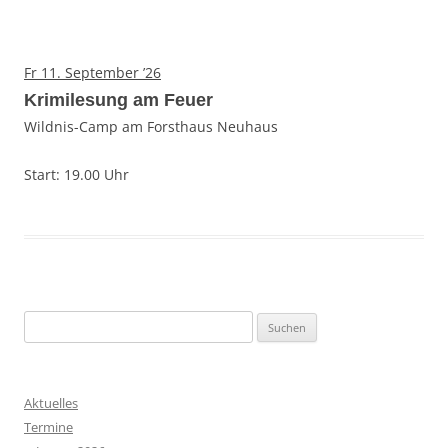
Fr 11. September ’26
Krimilesung am Feuer
Wildnis-Camp am Forsthaus Neuhaus
Start: 19.00 Uhr
S
u
c
h
Aktuelles
e
Termine
n